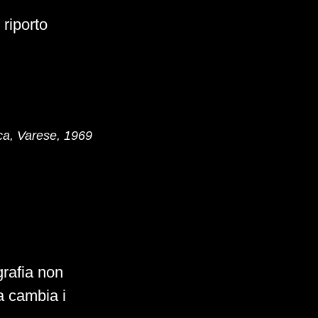
 riporto
ca, Varese, 1969
grafia non
va cambia i