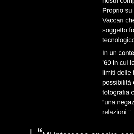
nostri com
Proprio su
Vaccari che
soggetto fot
tecnologico
In un cont
’60 in cui l
limiti delle
possibilità
fotografia
“una negazi
relazioni.”