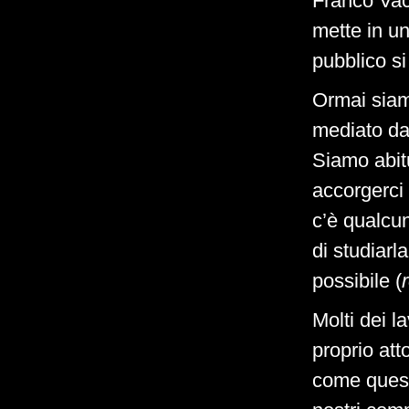
Franco Vac
mette in u
pubblico si
Ormai siamo
mediato da
Siamo abitu
accorgerci 
c’è qualcu
di studiarl
possibile (
Molti dei l
proprio att
come quest