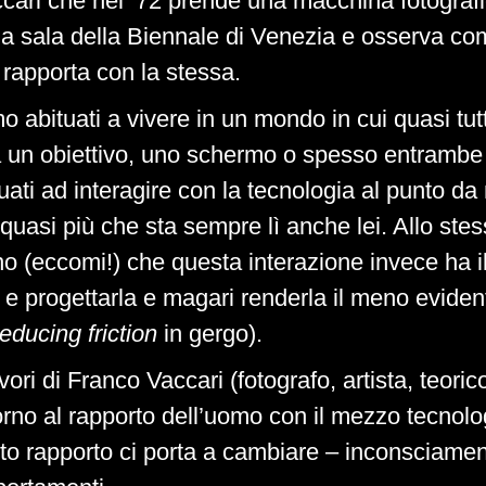
cari che nel ’72 prende una macchina fotografi
na sala della Biennale di Venezia e osserva com
 rapporta con la stessa.
 abituati a vivere in un mondo in cui quasi tut
 un obiettivo, uno schermo o spesso entrambe 
ati ad interagire con la tecnologia al punto da
quasi più che sta sempre lì anche lei. Allo st
no (eccomi!) che questa interazione invece ha i
a e progettarla e magari renderla il meno eviden
reducing friction
in gergo).
avori di Franco Vaccari (fotografo, artista, teori
orno al rapporto dell’uomo con il mezzo tecnolo
o rapporto ci porta a cambiare – inconsciamen