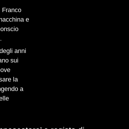
i Franco
 macchina e
nconscio
.
degli anni
gano sui
nuove
sare la
ngendo a
elle