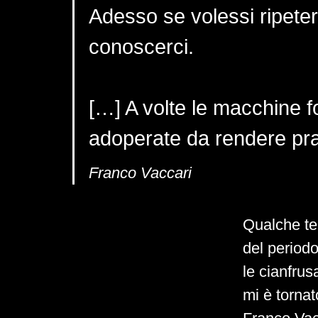
Adesso se volessi ripeterl
conoscerci.
[…] A volte le macchine f
adoperate da rendere prati
Franco Vaccari
Qualche te
del period
le cianfrus
mi è tornat