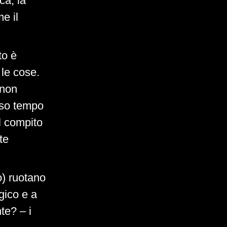
ca, la
e il
to è
le cose.
 non
esso tempo
l compito
te
co) ruotano
gico e a
te? – i