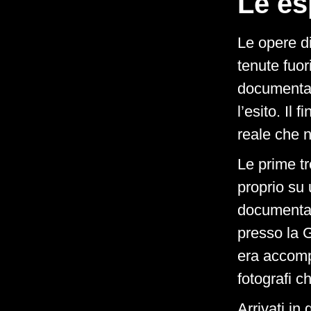
Le es
Le opere d
tenute fuori
documentar
l’esito. Il
reale che 
Le prime tr
proprio su 
documentaz
presso la G
era accomp
fotografi c
Arrivati in 