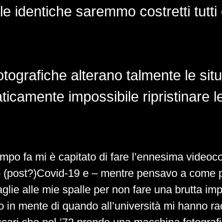
e identiche saremmo costretti tutti 
otografiche alterano talmente le sit
camente impossibile ripristinare le 
mpo fa mi è capitato di fare l’ennesima videoc
o (post?)Covid-19 e – mentre pensavo a come 
aglie alle mie spalle per non fare una brutta im
o in mente di quando all’università mi hanno ra