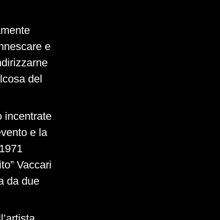
tamente
 innescare e
dirizzarne
alcosa del
o incentrate
evento e la
 1971
ito” Vaccari
ra da due
’artista,