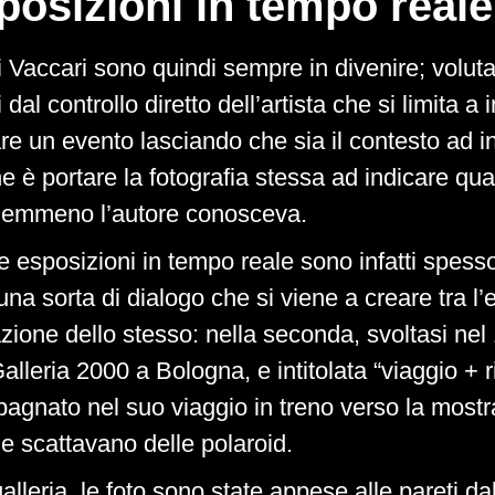
posizioni in tempo reale
i Vaccari sono quindi sempre in divenire; volu
 dal controllo diretto dell’artista che si limita a
e un evento lasciando che sia il contesto ad in
 fine è portare la fotografia stessa ad indicare qu
nemmeno l’autore conosceva.
e esposizioni in tempo reale sono infatti spess
una sorta di dialogo che si viene a creare tra l’
ione dello stesso: nella seconda, svoltasi nel
alleria 2000 a Bologna, e intitolata “viaggio + r
agnato nel suo viaggio in treno verso la most
he scattavano delle polaroid.
galleria, le foto sono state appese alle pareti dall