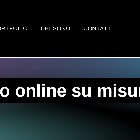
ORTFOLIO
CHI SONO
CONTATTI
o online su misu
 Design e UI-UX Design Freel