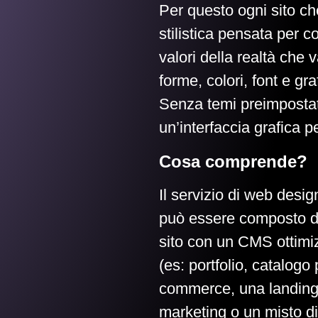
Per questo ogni sito ch
stilistica pensata per c
valori della realtà che 
forme, colori, font e g
Senza temi preimpostat
un’interfaccia grafica p
Cosa comprende?
Il servizio di web desig
può essere composto da
sito con un CMS ottimiz
(es: portfolio, catalogo 
commerce, una landin
marketing o un misto d