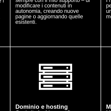
sempre con il mio supporto – di
I 
 i
modificare i contenuti in
pe
autonomia, creando nuove
un
pagine o aggiornando quelle
mo
.
esistenti.
Dominio e hosting
M