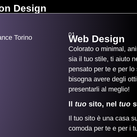
ion Design
01
Web Design
Colorato o minimal, a
sia il tuo stile, ti aiut
pensato per te e per lo 
bisogna avere degli ott
presentarli al meglio!
Il
tuo
sito, nel
tuo
st
Il tuo sito è una casa 
comoda per te e per i tu