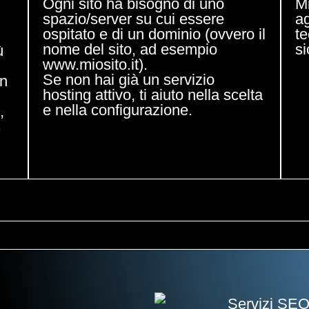
Ogni sito ha bisogno di uno
M
spazio/server su cui essere
a
ospitato e di un dominio (ovvero il
t
nome del sito, ad esempio
si
ù
www.miosito.it).
Se non hai già un servizio
on
hosting attivo, ti aiuto nella scelta
e nella configurazione.
,
s